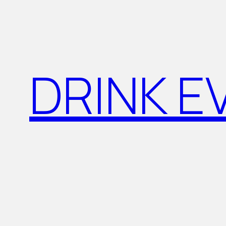
Aller
au
contenu
DRINK E